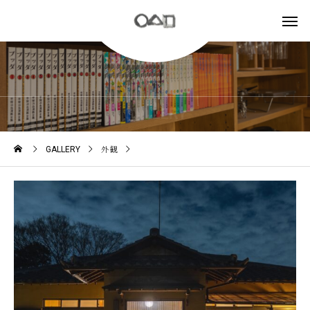
GALLERY
GALLERY
外観
外観-夜 / Exterior Night